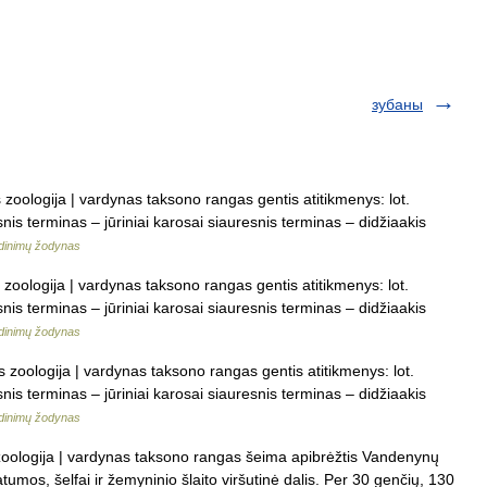
зубаны
s zoologija | vardynas taksono rangas gentis atitikmenys: lot.
nis terminas – jūriniai karosai siauresnis terminas – didžiaakis
dinimų žodynas
s zoologija | vardynas taksono rangas gentis atitikmenys: lot.
nis terminas – jūriniai karosai siauresnis terminas – didžiaakis
dinimų žodynas
s zoologija | vardynas taksono rangas gentis atitikmenys: lot.
nis terminas – jūriniai karosai siauresnis terminas – didžiaakis
dinimų žodynas
s zoologija | vardynas taksono rangas šeima apibrėžtis Vandenynų
tumos, šelfai ir žemyninio šlaito viršutinė dalis. Per 30 genčių, 130