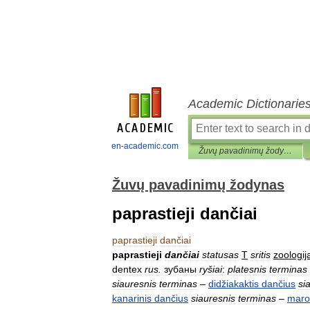
Academic Dictionarie
en-academic.com
Žuvų pavadinimų žodynas
Žuvų pavadinimų žodynas
paprastieji dančiai
paprastieji
dančiai
paprastieji
dančiai
statusas
T
sritis
zoologij
dentex
rus
.
зубаны
ryšiai
:
platesnis
terminas
siauresnis
terminas
–
didžiakaktis
dančius
si
kanarinis
dančius
siauresnis
terminas
–
maro