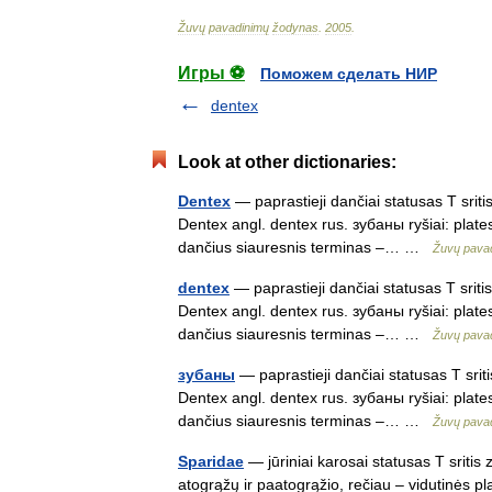
Žuvų
pavadinimų
žodynas
.
2005
.
Игры ⚽
Поможем сделать НИР
dentex
Look at other dictionaries:
Dentex
— paprastieji dančiai statusas T sriti
Dentex angl. dentex rus. зубаны ryšiai: plates
dančius siauresnis terminas –… …
Žuvų pava
dentex
— paprastieji dančiai statusas T sriti
Dentex angl. dentex rus. зубаны ryšiai: plates
dančius siauresnis terminas –… …
Žuvų pava
зубаны
— paprastieji dančiai statusas T sriti
Dentex angl. dentex rus. зубаны ryšiai: plates
dančius siauresnis terminas –… …
Žuvų pava
Sparidae
— jūriniai karosai statusas T sriti
atogrąžų ir paatogrąžio, rečiau – vidutinės pla