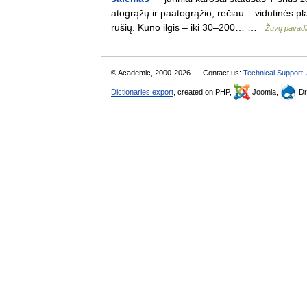
atogrąžų ir paatogrąžio, rečiau – vidutinės pla
rūšių. Kūno ilgis – iki 30–200… …
Žuvų pavad
© Academic, 2000-2026
Contact us:
Technical Support
,
Dictionaries export
, created on PHP,
Joomla,
Dr