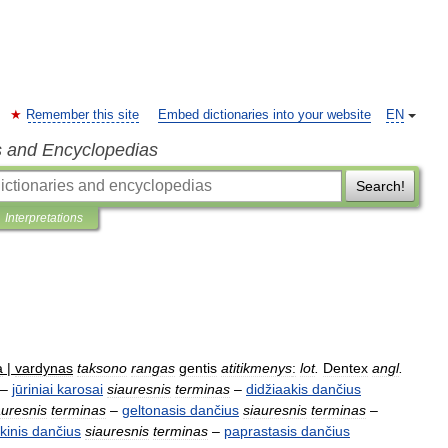
Remember this site
Embed dictionaries into your website
EN
s and Encyclopedias
Search!
Interpretations
a
|
vardynas
taksono
rangas
gentis
atitikmenys
:
lot
.
Dentex
angl
.
–
jūriniai
karosai
siauresnis
terminas
–
didžiaakis
dančius
auresnis
terminas
–
geltonasis
dančius
siauresnis
terminas
–
kinis
dančius
siauresnis
terminas
–
paprastasis
dančius