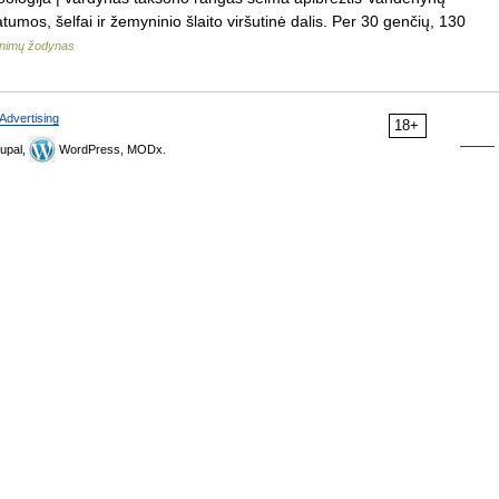
tumos, šelfai ir žemyninio šlaito viršutinė dalis. Per 30 genčių, 130
inimų žodynas
Advertising
18+
upal,
WordPress, MODx.